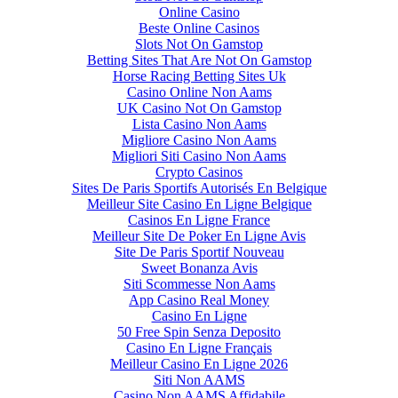
Online Casino
Beste Online Casinos
Slots Not On Gamstop
Betting Sites That Are Not On Gamstop
Horse Racing Betting Sites Uk
Casino Online Non Aams
UK Casino Not On Gamstop
Lista Casino Non Aams
Migliore Casino Non Aams
Migliori Siti Casino Non Aams
Crypto Casinos
Sites De Paris Sportifs Autorisés En Belgique
Meilleur Site Casino En Ligne Belgique
Casinos En Ligne France
Meilleur Site De Poker En Ligne Avis
Site De Paris Sportif Nouveau
Sweet Bonanza Avis
Siti Scommesse Non Aams
App Casino Real Money
Casino En Ligne
50 Free Spin Senza Deposito
Casino En Ligne Français
Meilleur Casino En Ligne 2026
Siti Non AAMS
Casino Non AAMS Affidabile