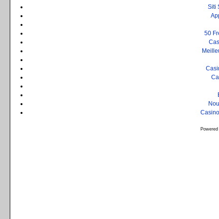
Sit
Ap
50 Fr
Cas
Meille
Casi
Ca
Nou
Casino
Powered